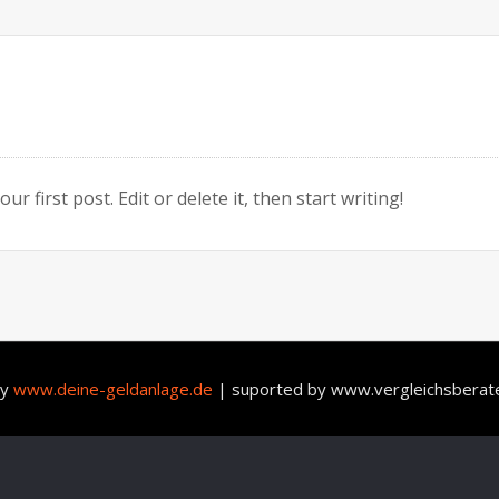
 first post. Edit or delete it, then start writing!
by
www.deine-geldanlage.de
|
suported by www.vergleichsberat